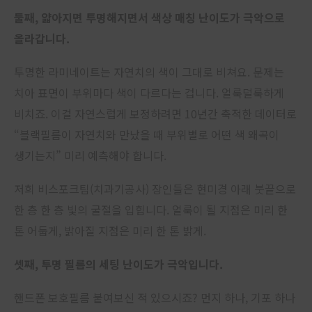
둘째, 얇아지면 투명해지면서 색상 매칭 난이도가 극악으로
올라갑니다.
투명한 라미네이트는 자연치의 색이 그대로 비쳐요. 문제는
치아 표면이 부위마다 색이 다르다는 겁니다. 얼룩덜룩하게
비치죠. 이걸 자연스럽게 보정하려면 10년간 축적한 데이터로
“블랙필름이 자연치와 만났을 때 부위별로 어떤 색 왜곡이
생기는지” 미리 예측해야 합니다.
저희 비스포크팀(치과기공사) 장인들은 현미경 아래 붓끝으로
한 층 한 층 빛의 굴절을 입힙니다. 얼룩이 될 지점은 미리 한
톤 어둡게, 밝아질 지점은 미리 한 톤 밝게.
셋째, 투명 필름의 세팅 난이도가 극악입니다.
핸드폰 보호필름 붙여보신 적 있으시죠? 먼지 하나, 기포 하나