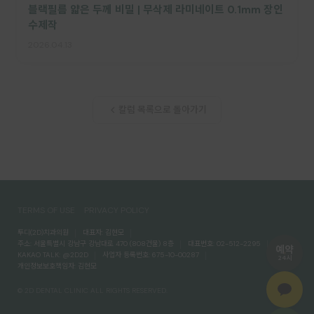
블랙필름 얇은 두께 비밀 | 무삭제 라미네이트 0.1mm 장인
수제작
2026.04.13
칼럼 목록으로 돌아가기
TERMS OF USE
PRIVACY POLICY
투디(2D)치과의원
대표자: 김현모
주소: 서울특별시 강남구 강남대로 470 (808건물) 8층
대표번호: 02-512-2295
예약
KAKAO TALK:
@2D2D
사업자 등록번호: 675-10-00287
24시
개인정보보호책임자: 김현모
© 2D DENTAL CLINIC ALL RIGHTS RESERVED.