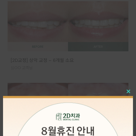
[2D교정] 상악 교정 – 6개월 소요
심OO 고객님
Close
this
modul