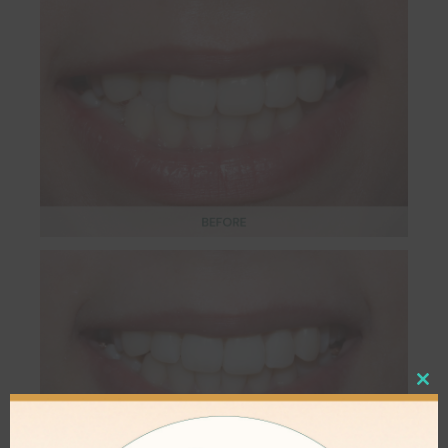
Close
this
modul